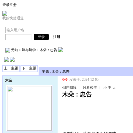
登录
注册
我的快捷通道
注册
元知
»
诗与诗学
»
木朵：忠告
上一主题
下一主题
主题 : 木朵：忠告
0楼
发表于: 2024-12-05
木朵
倒序阅读
┊
只看楼主
┊
小
中
大
木朵：忠告