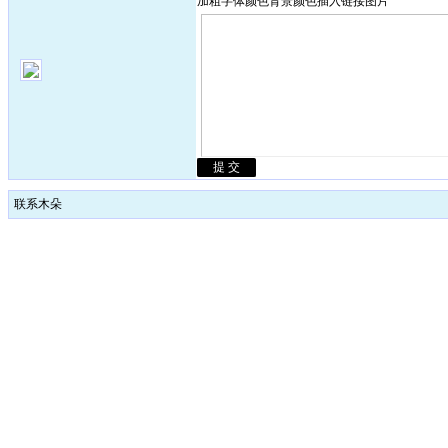
加粗
字体颜色
背景颜色
插入链接
图片
联系木朵